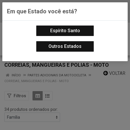
Em que Estado você está?
Baixe já nosso APP
0
Espírito Santo
Outros Estados
CORREIAS, MANGUEIRAS E POLIAS - MOTO
VOLTAR
INÍCIO
PARTES ADICIONAIS DA MOTOCICLETA
CORREIAS, MANGUEIRAS E POLIAS - MOTO
Filtros
34 produtos ordenados por: