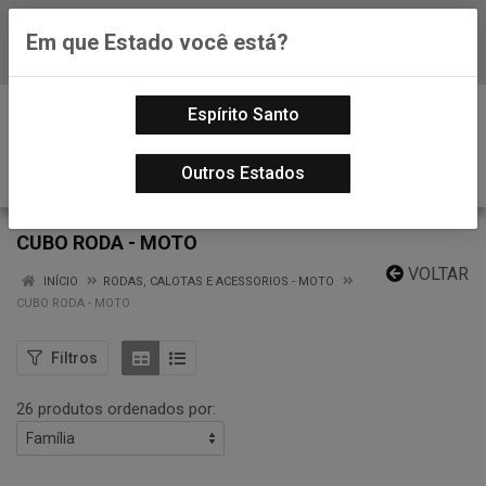
Em que Estado você está?
Baixe já nosso APP
0
Espírito Santo
Outros Estados
CUBO RODA - MOTO
VOLTAR
INÍCIO
RODAS, CALOTAS E ACESSORIOS - MOTO
CUBO RODA - MOTO
Filtros
26 produtos ordenados por: