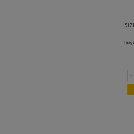
517
Image