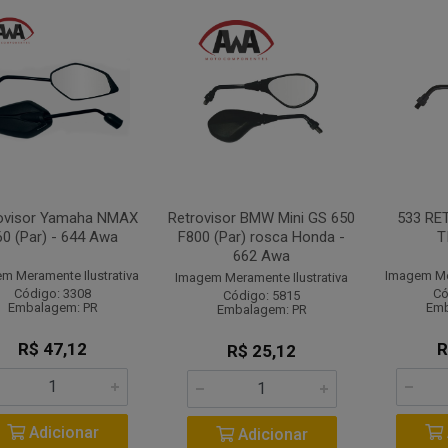
ovisor Yamaha NMAX
Retrovisor BMW Mini GS 650
533 RE
60 (Par) - 644 Awa
F800 (Par) rosca Honda -
T
662 Awa
m Meramente Ilustrativa
Imagem Mer
Imagem Meramente Ilustrativa
Código: 3308
Có
Código: 5815
Embalagem: PR
Emb
Embalagem: PR
R$ 47,12
R
R$ 25,12
Adicionar
Adicionar