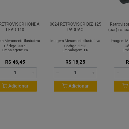
 RETROVISOR HONDA
0624 RETROVISOR BIZ 125
Retroviso
LEAD 110
PADRAO
(par) rosc
m Meramente Ilustrativa
Imagem Meramente Ilustrativa
Imagem Mer
Código: 3309
Código: 2523
Có
Embalagem: PR
Embalagem: PR
Emb
R$ 46,45
R$ 18,25
R
Adicionar
Adicionar