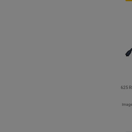
625 
Image