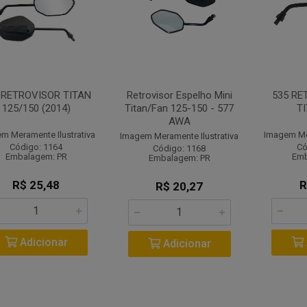
 RETROVISOR TITAN
Retrovisor Espelho Mini
535 RE
125/150 (2014)
Titan/Fan 125-150 - 577
T
AWA
m Meramente Ilustrativa
Imagem Mer
Imagem Meramente Ilustrativa
Código: 1164
Có
Código: 1168
Embalagem: PR
Emb
Embalagem: PR
R$ 25,48
R
R$ 20,27
Adicionar
Adicionar