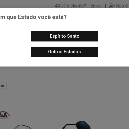
|
Já é cliente? - Entrar
Não é 
Em que Estado você está?
Espírito Santo
PECAS AUTOMOTIVAS
LUBRIFICANTES PARA MOTOS
PECA
Outros Estados