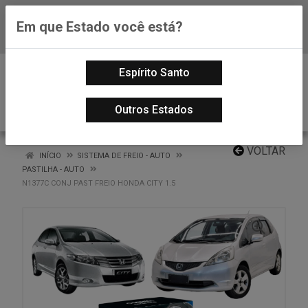
Em que Estado você está?
Baixe já nosso APP
0
Espírito Santo
Outros Estados
VOLTAR
INÍCIO
SISTEMA DE FREIO - AUTO
PASTILHA - AUTO
N1377C CONJ PAST FREIO HONDA CITY 1.5