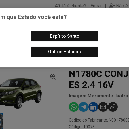
|
Já é cliente? - Entrar
Não é 
Em que Estado você está?
Espírito Santo
PECAS AUTOMOTIVAS
LUBRIFICANTES PARA MOTOS
PECA
Outros Estados
UTO
N1780C CONJ PAST FREIO ACCORD ES 2.4 16V
N1780C CONJ
ES 2.4 16V
Imagem Meramente Ilustrat
Código do Fabricante: N0017800
Código: 10073