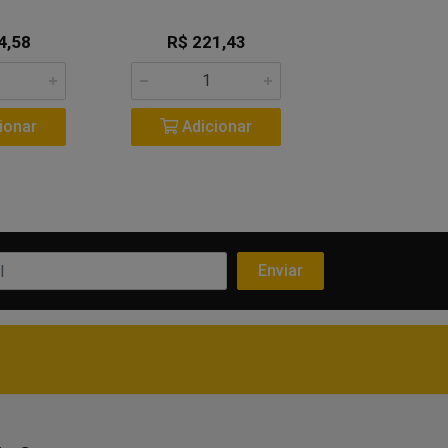
4,58
R$ 221,43
R$ 225,
ionar
Adicionar
Adicio