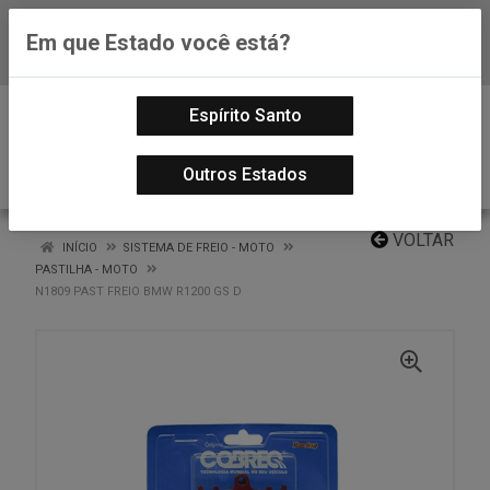
Em que Estado você está?
Baixe já nosso APP
0
Espírito Santo
Outros Estados
VOLTAR
INÍCIO
SISTEMA DE FREIO - MOTO
PASTILHA - MOTO
N1809 PAST FREIO BMW R1200 GS D