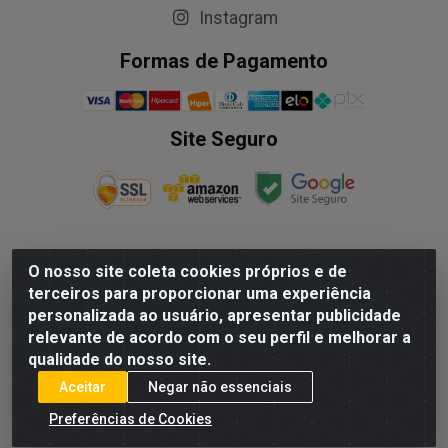
Instagram
Formas de Pagamento
Site Seguro
O nosso site coleta cookies próprios e de
NALESSO DISTRIBUIDORA DE AUTO PECAS LTDA - Rua
terceiros para proporcionar uma experiência
Paulo Afonso, nº10 Galpão 03 SL 1 - Alecrim - Vila
personalizada ao usuário, apresentar publicidade
Velha/ES - CEP 29.118-033 - CNPJ: 29.722.419/0003-09
relevante de acordo com o seu perfil e melhorar a
qualidade do nosso site.
Aceitar
Negar não essenciais
Preferências de Cookies