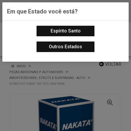
Em que Estado você está?
Baixe já nosso APP
0
Espírito Santo
Outros Estados
VOLTAR
INÍCIO
PEÇAS ADICIONAIS P AUTOMOVEIS
AMORTECEDORES, STRUTS E SUSPENSAO - AUTO
N188 PIVO DIANT INF ESQ SANTANA