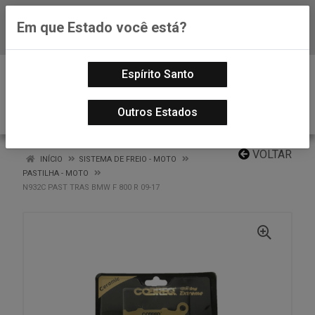
Em que Estado você está?
Baixe já nosso APP
0
Espírito Santo
Outros Estados
VOLTAR
INÍCIO
SISTEMA DE FREIO - MOTO
PASTILHA - MOTO
N932C PAST TRAS BMW F 800 R 09-17