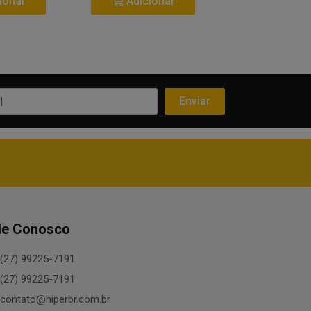
ionar
Adicionar
Adicio
le Conosco
(27) 99225-7191
(27) 99225-7191
contato@hiperbr.com.br