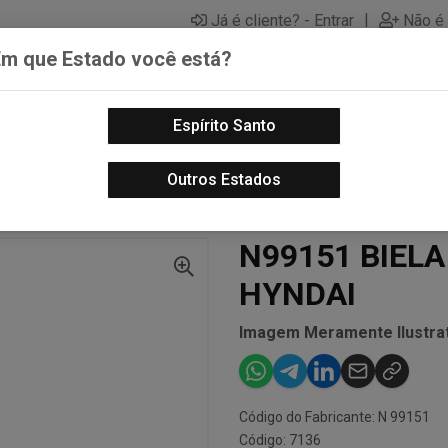
|
Já é cliente? - Entrar
Não é 
Em que Estado você está?
Espírito Santo
PECAS AUTOMOTIVAS
LUBRIFICANTES PARA MOTOS
PECA
Outros Estados
N99151 BIELA DIANT TRAS D/E HYNDAI
N99151 BIELA
HYNDAI
Imagem Meramente Ilustrat
Código do Fabricante: N 99151
Código: 7136