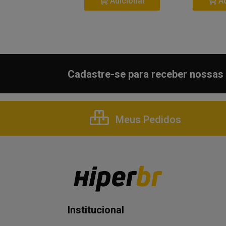
Adicionar
Adicionar
Ad
Cadastre-se para receber nossas 
Meus Pedidos
Institucional