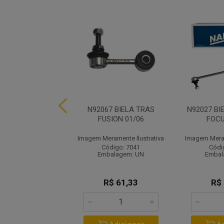
 BIELA DIANT D
N92067 BIELA TRAS
N92027 BI
SION 01/06
FUSION 01/06
FOCU
ramente Ilustrativa
Imagem Meramente Ilustrativa
Imagem Meram
ódigo: 7035
Código: 7041
Códi
balagem: UN
Embalagem: UN
Embal
R$ 54,98
R$ 61,33
R$