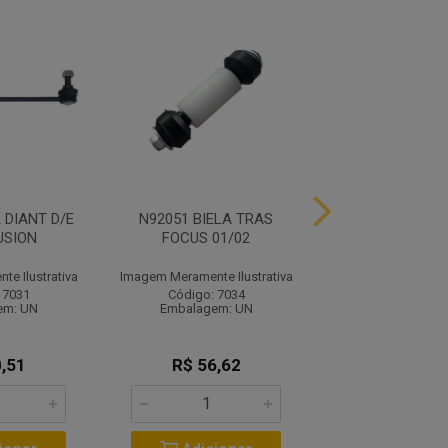
 DIANT D/E
N92051 BIELA TRAS
N92052 BIELA 
USION
FOCUS 01/02
FUSION 01
e Ilustrativa
Imagem Meramente Ilustrativa
Imagem Meramente I
 7031
Código: 7034
Código: 70
em: UN
Embalagem: UN
Embalagem:
,51
R$ 56,62
R$ 54,9