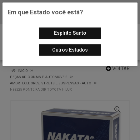
Em que Estado você está?
Baixe já nosso APP
0
Espírito Santo
Outros Estados
VOLTAR
INÍCIO
PEÇAS ADICIONAIS P AUTOMOVEIS
AMORTECEDORES, STRUTS E SUSPENSAO - AUTO
N99225 PONTEIRA DIR TOYOTA HILUX