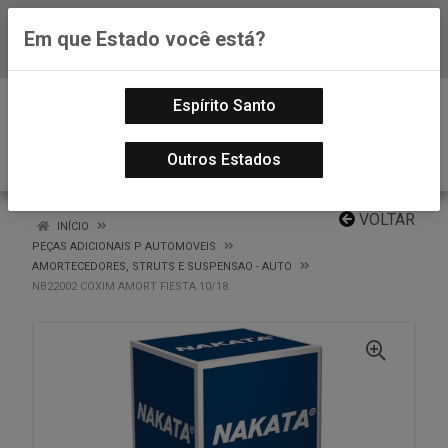
Em que Estado você está?
Baixe já nosso APP
0
Espírito Santo
Outros Estados
VOLTAR
INÍCIO
PEÇAS ADICIONAIS P AUTOMOVEIS
AMORTECEDORES, STRUTS E SUSPENSAO - AUTO
NB22002 COXIM AMORT FIESTA 10/18