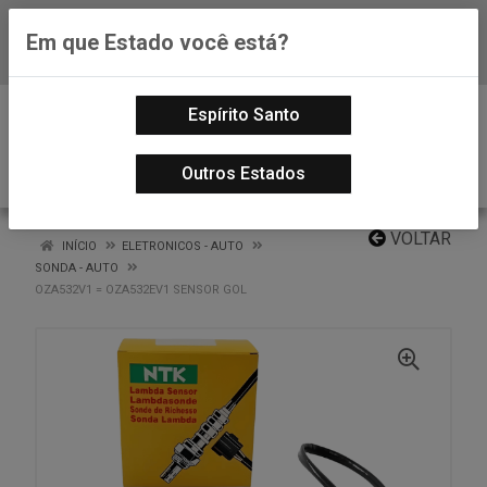
Em que Estado você está?
Baixe já nosso APP
0
Espírito Santo
Outros Estados
VOLTAR
INÍCIO
ELETRONICOS - AUTO
SONDA - AUTO
OZA532V1 = OZA532EV1 SENSOR GOL