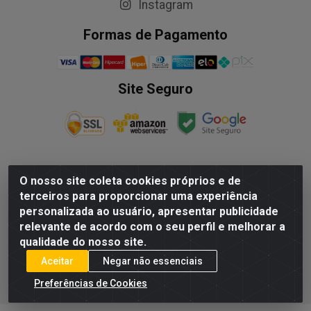
Instagram
Formas de Pagamento
Site Seguro
O nosso site coleta cookies próprios e de
NALESSO DISTRIBUIDORA DE AUTO PECAS LTDA - Rua
terceiros para proporcionar uma experiência
Paulo Afonso, nº10 Galpão 03 SL 1 - Alecrim - Vila
personalizada ao usuário, apresentar publicidade
Velha/ES - CEP 29.118-033 - CNPJ: 29.722.419/0003-09
relevante de acordo com o seu perfil e melhorar a
qualidade do nosso site.
Aceitar
Negar não essenciais
Preferências de Cookies