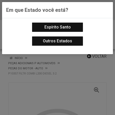
Em que Estado você está?
Baixe já nosso APP
0
Espírito Santo
Outros Estados
VOLTAR
INÍCIO
PEÇAS ADICIONAIS P AUTOMOVEIS
PECAS DO MOTOR - AUTO
P10357 FILTR COMB L200 DIESEL 3.2