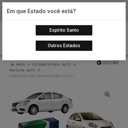
Em que Estado você está?
Baixe já nosso APP
0
Espírito Santo
Outros Estados
VOLTAR
INÍCIO
SISTEMA DE FREIO - AUTO
PASTILHA - AUTO
P1365 PAST FREIO NISSAN VERSA 1.0 12V/1