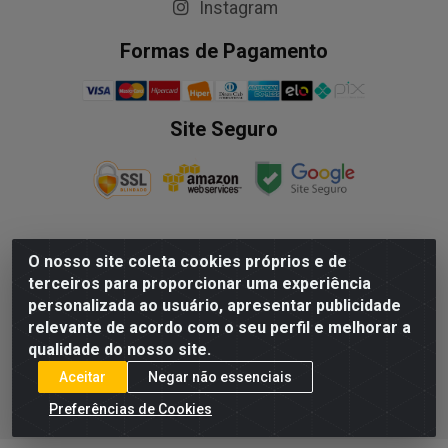
Instagram
Formas de Pagamento
Site Seguro
O nosso site coleta cookies próprios e de
NALESSO DISTRIBUIDORA DE AUTO PECAS LTDA - Rua
terceiros para proporcionar uma experiência
Paulo Afonso, nº10 Galpão 03 SL 1 - Alecrim - Vila
personalizada ao usuário, apresentar publicidade
Velha/ES - CEP 29.118-033 - CNPJ: 29.722.419/0003-09
relevante de acordo com o seu perfil e melhorar a
qualidade do nosso site.
Aceitar
Negar não essenciais
Preferências de Cookies