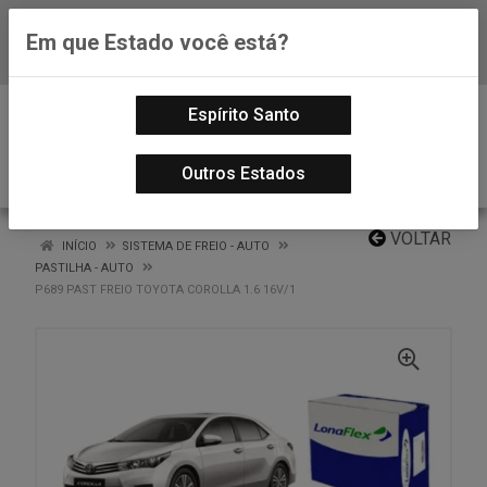
Em que Estado você está?
Baixe já nosso APP
0
Espírito Santo
Outros Estados
VOLTAR
INÍCIO
SISTEMA DE FREIO - AUTO
PASTILHA - AUTO
P689 PAST FREIO TOYOTA COROLLA 1.6 16V/1