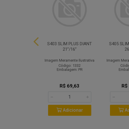
M PLUS DIANT 20”
S403 SLIM PLUS DIANT
S405 SLI
21”/16”
26
ramente Ilustrativa
Imagem Meramente Ilustrativa
Imagem Meram
ódigo: 1338
Código: 1332
Códi
balagem: UN
Embalagem: PR
Embal
R$ 38,59
R$ 69,63
R$
Adicionar
Adicionar
Ad