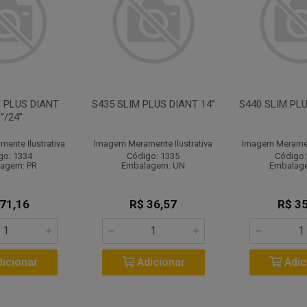
M PLUS DIANT
S435 SLIM PLUS DIANT 14”
S440 SLIM PLU
”/24”
ente Ilustrativa
Imagem Meramente Ilustrativa
Imagem Merament
go: 1334
Código: 1335
Código:
agem: PR
Embalagem: UN
Embalag
 71,16
R$ 36,57
R$ 35
icionar
Adicionar
Adic