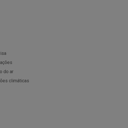
risa
rações
o do ar
ções climáticas