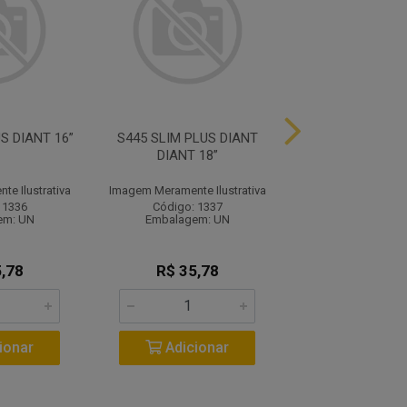
S DIANT 16”
S445 SLIM PLUS DIANT
S450 SLIM PLUS 
DIANT 18”
e Ilustrativa
Imagem Meramente Ilustrativa
Imagem Meramente I
 1336
Código: 1337
Código: 13
em: UN
Embalagem: UN
Embalagem:
,78
R$ 35,78
R$ 38,5
ionar
Adicionar
Adicio