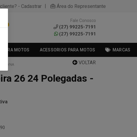
|
cliente? - Cadastrar
Área do Representante
Fale Conosco
0
(27) 99225-7191
(27) 99225-7191
S PARA MOTOS
ACESSORIOS PARA MOTOS
MARCAS
VOLTAR
404 DYNA
ira 26 24 Polegadas -
iva
.90