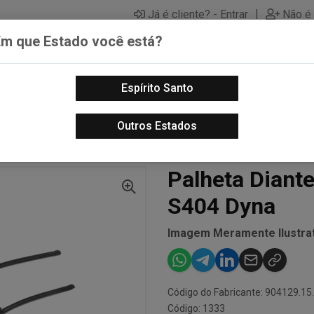
|
Já é cliente? - Entrar
Não é 
Em que Estado você está?
Espírito Santo
PECAS AUTOMOTIVAS
LUBRIFICANTES PARA MOTOS
PECA
Outros Estados
ADORES E LAVADORES DE PARA-BRISA
PALHETA DIANTEIRA 26 24 POLEGADAS - S
Palheta Diante
S404 Dyna
Imagem Meramente Ilustrat
Código do Fabricante: 904129.15
Código: 1333