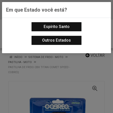
Em que Estado você está?
Baixe já nosso APP
0
Espírito Santo
Outros Estados
VOLTAR
INÍCIO
SISTEMA DE FREIO - MOTO
PASTILHA - MOTO
PASTILHA DE FREIO CBX TITAN COMET SPEED -
COBREQ