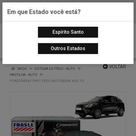
Em que Estado você está?
Baixe já nosso APP
0
Espírito Santo
Outros Estados
VOLTAR
INÍCIO
SISTEMA DE FREIO - AUTO
PASTILHA - AUTO
PD631CMAXX PAST FREIO MITSUBISHI ASX 2.0