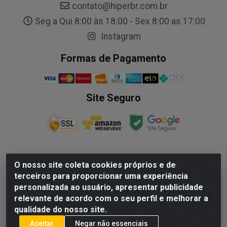
contato@hiperbr.com.br
Seg a Qui 8:00 às 18:00 - Sex 8:00 as 17:00
Instagram
Formas de Pagamento
Site Seguro
O nosso site coleta cookies próprios e de
NALESSO DISTRIBUIDORA DE AUTO PECAS LTDA - Rua
terceiros para proporcionar uma experiência
Paulo Afonso, nº10 Galpão 03 SL 1 - Alecrim - Vila
personalizada ao usuário, apresentar publicidade
Velha/ES - CEP 29.118-033 - CNPJ: 29.722.419/0003-09
relevante de acordo com o seu perfil e melhorar a
qualidade do nosso site.
Aceitar
Negar não essenciais