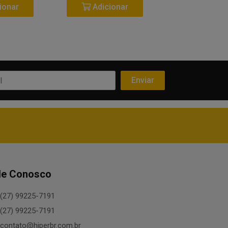
ionar
Adicionar
Adicio
le Conosco
(27) 99225-7191
(27) 99225-7191
contato@hiperbr.com.br