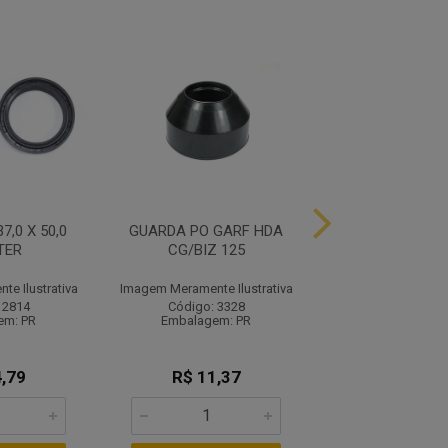
7,0 X 50,0
GUARDA PO GARF HDA
GUARDA PO GA
TER
CG/BIZ 125
CG/NXR B
e Ilustrativa
Imagem Meramente Ilustrativa
Imagem Meramente I
 2814
Código: 3328
Código: 33
em: PR
Embalagem: PR
Embalagem:
,79
R$ 11,37
R$ 11,9