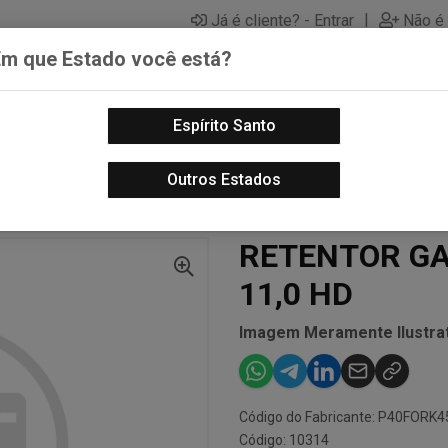
|
Já é cliente? - Entrar
Não é 
Em que Estado você está?
Espírito Santo
PECAS AUTOMOTIVAS
LUBRIFICANTES PARA MOTOS
PECA
Outros Estados
MORTECEDORES, STRUTS E SUSPENSAO - MOTO
RETENTOR GARFO D. 33,0 X 46,0 
RETENTOR GAR
11,0 HD
Imagem Meramente Ilustrat
Código do Fabricante: P40FORK
Código: 10314