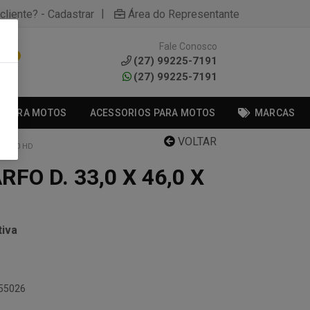
|
cliente? - Cadastrar
Área do Representante
Fale Conosco
0
(27) 99225-7191
(27) 99225-7191
S PARA MOTOS
ACESSORIOS PARA MOTOS
MARCAS
VOLTAR
X 11,0 HD
FO D. 33,0 X 46,0 X
iva
455026