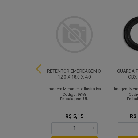
A PO GARF HDA
RETENTOR EMBREAGEM D.
GUARDA 
G/NXR BRO
12,0 X 18,0 X 4,0
CBX
ramente Ilustrativa
Imagem Meramente Ilustrativa
Imagem Meram
ódigo: 3329
Código: 9358
Códi
balagem: PR
Embalagem: UN
Embal
R$ 11,94
R$ 5,15
R$