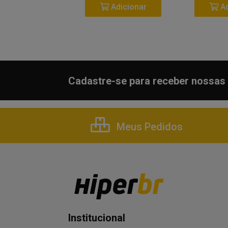
Adicionar
Adicionar
Ad
Cadastre-se para receber nossas 
Meus Pedidos
Institucional