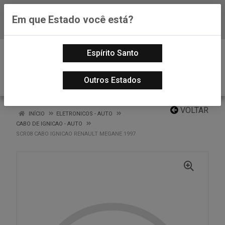
Em que Estado você está?
Baixe já nosso APP
0
Espírito Santo
Outros Estados
VOLTAR
INÍCIO
ELETRONICOS - AUTO
CABO DE IGNICAO - AUTO
SCR08 CABO IGNICAO RENAULT MEGANE 1997