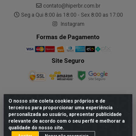
contato@hiperbr.com.br
Seg a Qui 8:00 às 18:00 - Sex 8:00 as 17:00
Instagram
Formas de Pagamento
Site Seguro
O nosso site coleta cookies próprios e de
NALESSO DISTRIBUIDORA DE AUTO PECAS LTDA - Rua
terceiros para proporcionar uma experiência
Paulo Afonso, nº10 Galpão 03 SL 1 - Alecrim - Vila
personalizada ao usuário, apresentar publicidade
Velha/ES - CEP 29.118-033 - CNPJ: 29.722.419/0003-09
relevante de acordo com o seu perfil e melhorar a
qualidade do nosso site.
Aceitar
Negar não essenciais