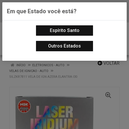
Em que Estado você está?
Baixe já nosso APP
0
Espírito Santo
Outros Estados
VOLTAR
INÍCIO
ELETRONICOS - AUTO
VELAS DE IGNICAO - AUTO
SILZKR7B11 VELA DE IGN AZERA ELANTRA I30