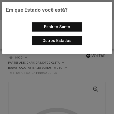
Em que Estado você está?
Baixe já nosso APP
0
Espírito Santo
Outros Estados
VOLTAR
INÍCIO
PARTES ADICIONAIS DA MOTOCICLETA
RODAS, CALOTAS E ACESSORIOS - MOTO
TM11125 KIT COROA PINHAO CG 125