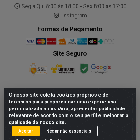
Seg a Qui 8:00 às 18:00 - Sex 8:00 as 17:00
Instagram
Formas de Pagamento
Site Seguro
O nosso site coleta cookies próprios e de
NALESSO DISTRIBUIDORA DE AUTO PECAS LTDA - Rua
terceiros para proporcionar uma experiência
Paulo Afonso, nº10 Galpão 03 SL 1 - Alecrim - Vila
personalizada ao usuário, apresentar publicidade
Velha/ES - CEP 29.118-033 - CNPJ: 29.722.419/0003-09
relevante de acordo com o seu perfil e melhorar a
qualidade do nosso site.
Aceitar
Negar não essenciais