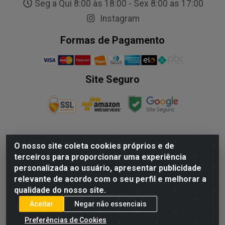
Seg a Qui 8:00 às 18:00 - Sex 8:00 as 17:00
Instagram
Formas de Pagamento
Site Seguro
O nosso site coleta cookies próprios e de
NALESSO DISTRIBUIDORA DE AUTO PECAS LTDA - Rua
terceiros para proporcionar uma experiência
Paulo Afonso, nº10 Galpão 03 SL 1 - Alecrim - Vila
personalizada ao usuário, apresentar publicidade
Velha/ES - CEP 29.118-033 - CNPJ: 29.722.419/0003-09
relevante de acordo com o seu perfil e melhorar a
qualidade do nosso site.
Aceitar
Negar não essenciais
Preferências de Cookies