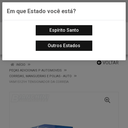
Em que Estado você está?
Baixe já nosso APP
0
Espírito Santo
Outros Estados
VOLTAR
INÍCIO
PEÇAS ADICIONAIS P AUTOMOVEIS
CORREIAS, MANGUEIRAS E POLIAS - AUTO
VKM15121H TENSIONADOR DA CORREIA