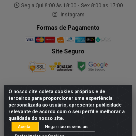
Seg a Qui 8:00 às 18:00 - Sex 8:00 as 17:00
Instagram
Formas de Pagamento
Site Seguro
O nosso site coleta cookies próprios e de
NALESSO DISTRIBUIDORA DE AUTO PECAS LTDA - Rua
terceiros para proporcionar uma experiência
Paulo Afonso, nº10 Galpão 03 SL 1 - Alecrim - Vila
personalizada ao usuário, apresentar publicidade
Velha/ES - CEP 29.118-033 - CNPJ: 29.722.419/0003-09
relevante de acordo com o seu perfil e melhorar a
qualidade do nosso site.
Aceitar
Negar não essenciais