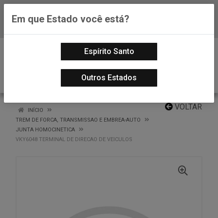
Em que Estado você está?
Baixe já nosso APP
0
Espírito Santo
Outros Estados
VOLTAR
INÍCIO
TREM DE FORCA, TRANSMISSAO E EMBREA-AUTO
JUNTA HOMOCINETICA
VKY6048 TERMINAL DE DIRECAO DE VEICULOS