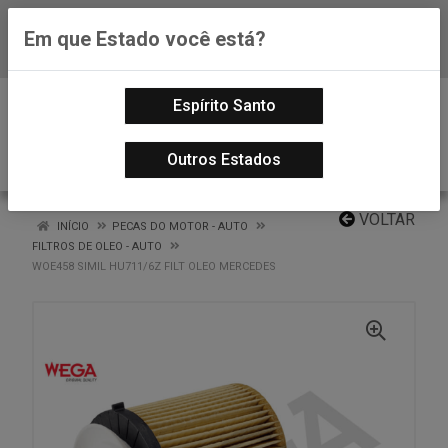
Em que Estado você está?
Baixe já nosso APP
0
Espírito Santo
Outros Estados
VOLTAR
INÍCIO
PECAS DO MOTOR - AUTO
FILTROS DE OLEO - AUTO
WOE458 SIMIL HU711/6Z FILT OLEO MERCEDES