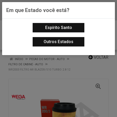
Em que Estado você está?
Baixe já nosso APP
0
Espírito Santo
Outros Estados
VOLTAR
INÍCIO
PECAS DO MOTOR - AUTO
FILTRO DE CABINE - AUTO
WR2003 FILTRO AR BLAZER/S10 TURBO 2.8 12