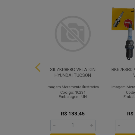
 VELA HB20 I 30
SILZKR8E8G VELA IGN
BKR7ESBD 
CERATO
HYUNDAI TUCSON
ramente Ilustrativa
Imagem Meramente Ilustrativa
Imagem Meram
ódigo: 2986
Código: 10231
Códi
balagem: UN
Embalagem: UN
Embal
R$ 29,20
R$ 133,45
R$