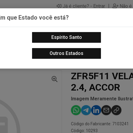
|
Já é cliente? - Entrar
Não é 
Em que Estado você está?
Espírito Santo
PECAS AUTOMOTIVAS
LUBRIFICANTES PARA MOTOS
PECA
Outros Estados
 - AUTO
ZFR5F11 VELA IGNICAO FREEMONT 2.4, ACCOR
ZFR5F11 VEL
2.4, ACCOR
Imagem Meramente Ilustrat
Código do Fabricante: 7103241
Código: 10293