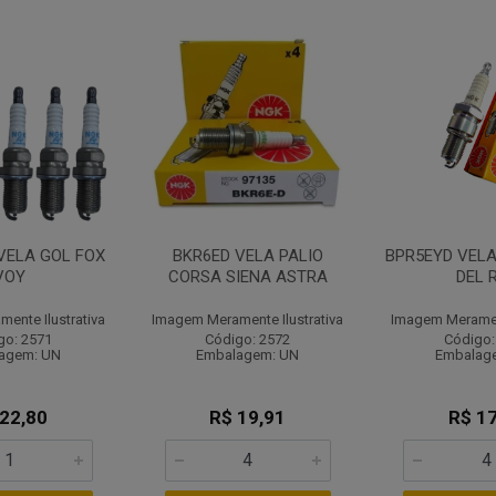
VELA GOL FOX
BKR6ED VELA PALIO
BPR5EYD VELA
VOY
CORSA SIENA ASTRA
DEL 
ente Ilustrativa
Imagem Meramente Ilustrativa
Imagem Merament
go: 2571
Código: 2572
Código:
agem: UN
Embalagem: UN
Embalag
 22,80
R$ 19,91
R$ 17