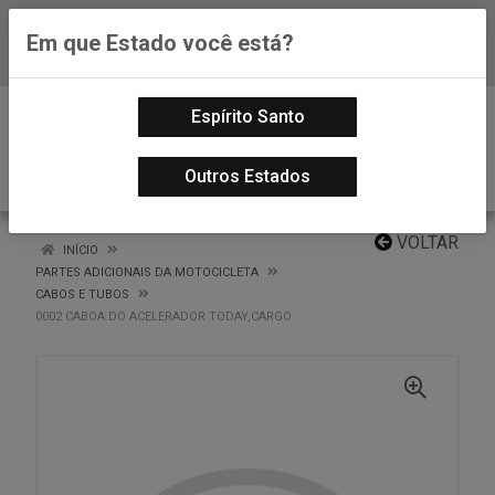
Em que Estado você está?
Baixe já nosso APP
0
Espírito Santo
Outros Estados
VOLTAR
INÍCIO
PARTES ADICIONAIS DA MOTOCICLETA
CABOS E TUBOS
0002 CABOA DO ACELERADOR TODAY,CARGO