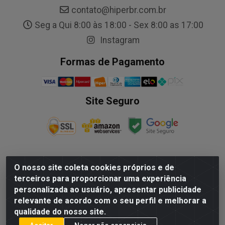
contato@hiperbr.com.br
Seg a Qui 8:00 às 18:00 - Sex 8:00 as 17:00
Instagram
Formas de Pagamento
Site Seguro
O nosso site coleta cookies próprios e de
NALESSO DISTRIBUIDORA DE AUTO PECAS LTDA - Rua
terceiros para proporcionar uma experiência
Paulo Afonso, nº10 Galpão 03 SL 1 - Alecrim - Vila
personalizada ao usuário, apresentar publicidade
Velha/ES - CEP 29.118-033 - CNPJ: 29.722.419/0003-09
relevante de acordo com o seu perfil e melhorar a
qualidade do nosso site.