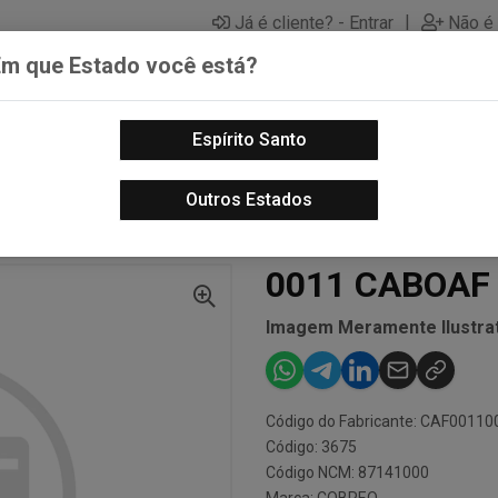
|
Já é cliente? - Entrar
Não é 
Em que Estado você está?
Espírito Santo
PECAS AUTOMOTIVAS
LUBRIFICANTES PARA MOTOS
PECA
Outros Estados
ABOS E TUBOS
0011 CABOAF CBX 200 STRADA
0011 CABOAF
Imagem Meramente Ilustrat
Código do Fabricante: CAF00110
Código: 3675
Código NCM: 87141000