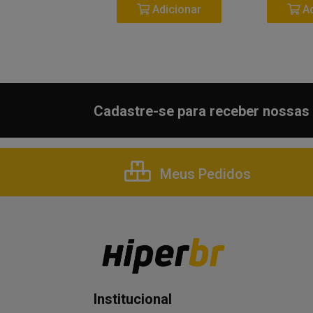
Adicionar
Adicionar
Ad
Cadastre-se para receber nossas 
Meus Pedidos
Institucional