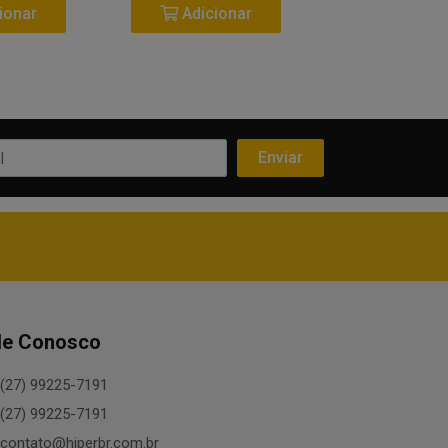
ionar
Adicionar
Adicio
le Conosco
(27) 99225-7191
(27) 99225-7191
contato@hiperbr.com.br