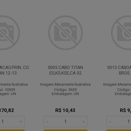
IACAO.PRIN. CG
0005 CABO TITAN
0013 CABOA
AN 12-13
ES,KS,KSE,CA 02
BROS 
ente Ilustrativa
Imagem Meramente Ilustrativa
Imagem Merament
o: 10509
Código: 3639
Código:
agem: UN
Embalagem: UN
Embalag
370,82
R$ 10,43
R$ 9