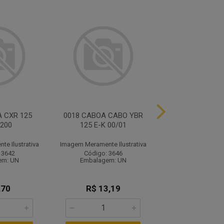
 CXR 125
0018 CABOA CABO YBR
0027 CABOA I
200
125 E-K 00/01
ACELERA
e Ilustrativa
Imagem Meramente Ilustrativa
Imagem Meramente I
 3642
Código: 3646
Código: 36
em: UN
Embalagem: UN
Embalagem:
,70
R$ 13,19
R$ 12,4