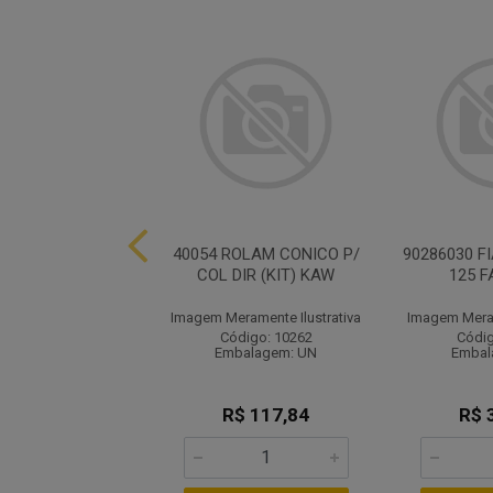
ABOA INTRUDER
40054 ROLAM CONICO P/
90286030 F
ELERADOR
COL DIR (KIT) KAW
125 F
ramente Ilustrativa
Imagem Meramente Ilustrativa
Imagem Meram
ódigo: 3647
Código: 10262
Códig
balagem: UN
Embalagem: UN
Embal
R$ 12,41
R$ 117,84
R$ 