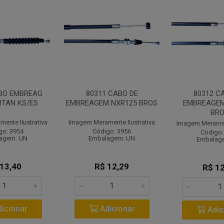
ABO EMBREAG
80311 CABO DE
80312 C
ITAN KS/ES
EMBREAGEM NXR125 BROS
EMBREAGEM
BR
ente Ilustrativa
Imagem Meramente Ilustrativa
Imagem Merament
go: 3954
Código: 3956
Código:
agem: UN
Embalagem: UN
Embalag
 13,40
R$ 12,29
R$ 12
icionar
Adicionar
Adic