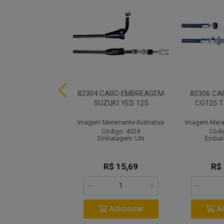
CABO EMBREAGEM
82304 CABO EMBREAGEM
80306 C
POP 100
SUZUKI YES 125
CG125 T
ramente Ilustrativa
Imagem Meramente Ilustrativa
Imagem Meram
ódigo: 3959
Código: 4024
Códi
balagem: UN
Embalagem: UN
Embal
R$ 14,17
R$ 15,69
R$
Adicionar
Adicionar
Ad