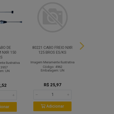
ABO DE
80221 CABO FREIO NXR
80315 CABO EM
 NXR 150
125 BROS ES/KS
POP 10
OS
Imagem Meramente Ilustrativa
Imagem Meramente I
e Ilustrativa
Código: 4962
Código: 39
 3957
Embalagem: UN
Embalagem:
em: UN
R$ 25,97
R$ 14,1
,52
Adicionar
Adicio
ionar