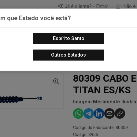
|
Já é cliente? - Entrar
Não é 
Em que Estado você está?
Espírito Santo
PECAS AUTOMOTIVAS
LUBRIFICANTES PARA MOTOS
PECA
Outros Estados
80309 CABO EMBREAG CG150 TITAN ES/KS
80309 CABO 
TITAN ES/KS
Imagem Meramente Ilustrat
Código do Fabricante: 80309
Código: 3955