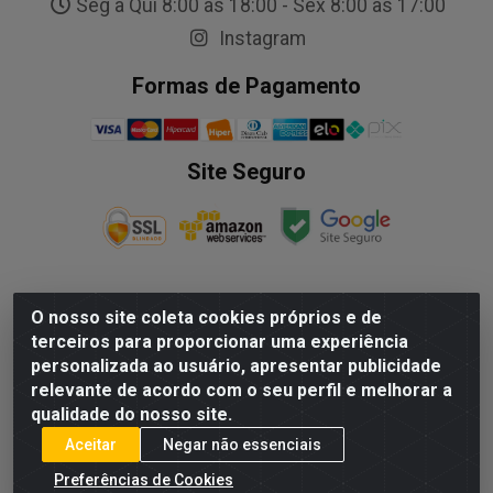
Seg a Qui 8:00 às 18:00 - Sex 8:00 as 17:00
Instagram
Formas de Pagamento
Site Seguro
O nosso site coleta cookies próprios e de
NALESSO DISTRIBUIDORA DE AUTO PECAS LTDA - Rua
terceiros para proporcionar uma experiência
Paulo Afonso, nº10 Galpão 03 SL 1 - Alecrim - Vila
personalizada ao usuário, apresentar publicidade
Velha/ES - CEP 29.118-033 - CNPJ: 29.722.419/0003-09
relevante de acordo com o seu perfil e melhorar a
qualidade do nosso site.
Aceitar
Negar não essenciais
Preferências de Cookies