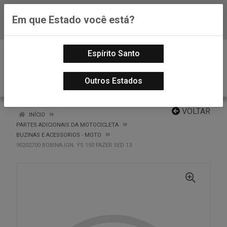
Em que Estado você está?
Baixe já nosso APP
0
Espírito Santo
Outros Estados
VOLTAR
INÍCIO
PARTES ADICIONAIS DA MOTOCICLETA
BUZINAS E ACESSORIOS - MOTO
90202700 BOBINA.IGN. YS 150 FAZER SED 13