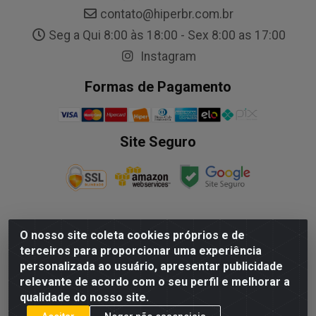
contato@hiperbr.com.br
Seg a Qui 8:00 às 18:00 - Sex 8:00 as 17:00
Instagram
Formas de Pagamento
Site Seguro
O nosso site coleta cookies próprios e de
NALESSO DISTRIBUIDORA DE AUTO PECAS LTDA - Rua
terceiros para proporcionar uma experiência
Paulo Afonso, nº10 Galpão 03 SL 1 - Alecrim - Vila
personalizada ao usuário, apresentar publicidade
Velha/ES - CEP 29.118-033 - CNPJ: 29.722.419/0003-09
relevante de acordo com o seu perfil e melhorar a
qualidade do nosso site.