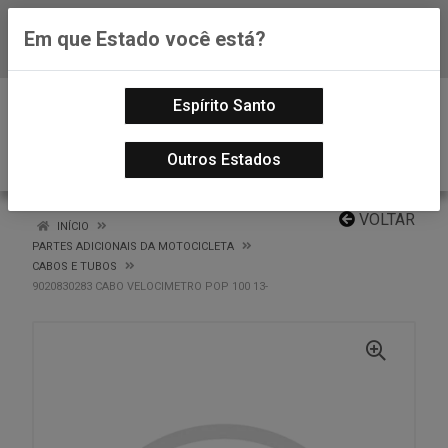
Em que Estado você está?
Baixe já nosso APP
0
Espírito Santo
Outros Estados
VOLTAR
INÍCIO
PARTES ADICIONAIS DA MOTOCICLETA
CABOS E TUBOS
9020830283 CABO VELOCIMETRO POP 100 13-