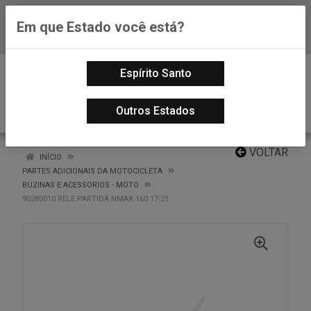
Em que Estado você está?
Baixe já nosso APP
0
Espírito Santo
Outros Estados
VOLTAR
INÍCIO
PARTES ADICIONAIS DA MOTOCICLETA
BUZINAS E ACESSORIOS - MOTO
90280010 RELE.PARTIDA NMAX 160 17-21