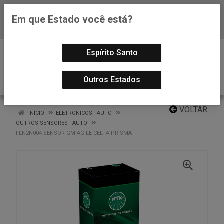
Em que Estado você está?
Baixe já nosso APP
0
Espírito Santo
Outros Estados
VOLTAR
INÍCIO
ELETRONICOS - AUTO
OUTROS SENSORES - AUTO
FLN2N004 SENSOR GM AGILE CELTA PRISMA