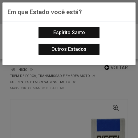
Em que Estado você está?
Baixe já nosso APP
0
Espírito Santo
Outros Estados
VOLTAR
INÍCIO
TREM DE FORÇA, TRANSMISSAO E EMBREA-MOTO
CORRENTES E ENGRENAGENS - MOTO
M405 COR. COMANDO BIZ AKT AX