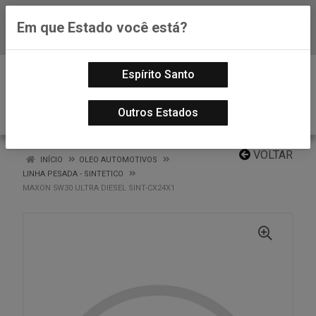
Em que Estado você está?
Baixe já nosso APP
0
Espírito Santo
Outros Estados
VOLTAR
INÍCIO
OLEO AUTOMOTIVOS
LINHA PESADA - SINTETICO
MAXON 5W30 ULTRA DIESEL SINT-CX24X1