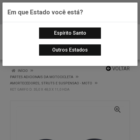
Em que Estado você está?
Baixe já nosso APP
0
Espírito Santo
Outros Estados
VOLTAR
INÍCIO
PARTES ADICIONAIS DA MOTOCICLETA
AMORTECEDORES, STRUTS E SUSPENSAO - MOTO
RET GARFO D. 35,0 X 48,0 X 11,0 HDA