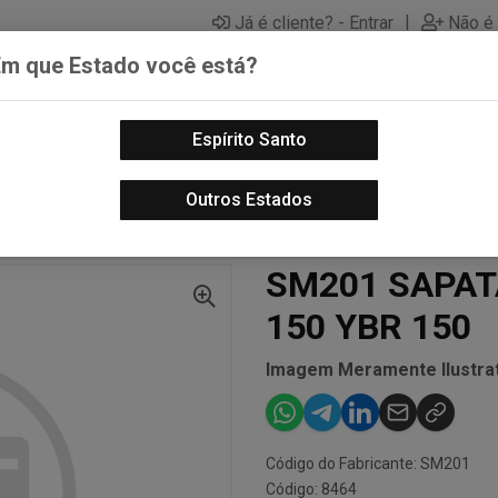
|
Já é cliente? - Entrar
Não é 
Em que Estado você está?
Espírito Santo
PECAS AUTOMOTIVAS
LUBRIFICANTES PARA MOTOS
PECA
Outros Estados
- MOTO
SM201 SAPATA FREIO MOTO XTZ 150 YBR 150
SM201 SAPAT
150 YBR 150
Imagem Meramente Ilustrat
Código do Fabricante: SM201
Código: 8464