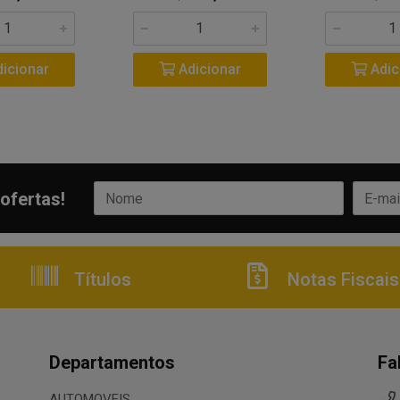
icionar
Adicionar
Adic
ofertas!
Títulos
Notas Fiscais
Departamentos
Fa
AUTOMOVEIS