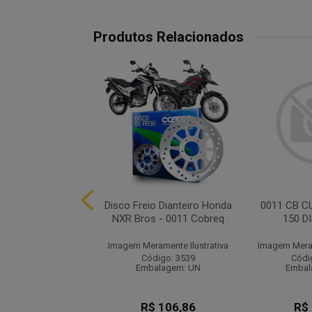
Produtos Relacionados
IS DISCO FREIO
Disco Freio Dianteiro Honda
0011 CB C
NMAX 160 ABS
NXR Bros - 0011 Cobreq
150 D
ramente Ilustrativa
Imagem Meramente Ilustrativa
Imagem Meram
digo: 10199
Código: 3539
Códi
balagem: UN
Embalagem: UN
Embal
$ 135,11
R$ 106,86
R$