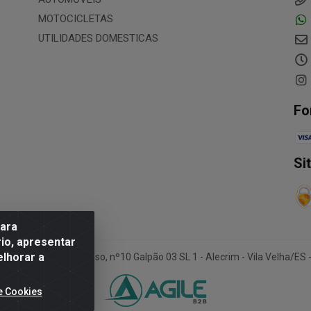
MOTOCICLETAS
UTILIDADES DOMESTICAS
Fo
Si
para
io, apresentar
elhorar a
- Rua Paulo Afonso, nº10 Galpão 03 SL 1 - Alecrim - Vila Velha/ES -
e Cookies