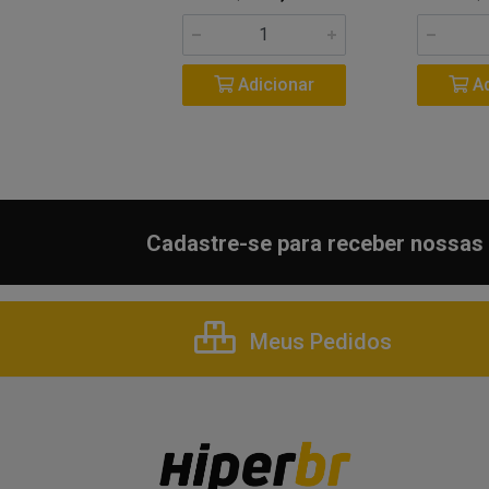
Adicionar
Adicionar
Ad
Cadastre-se para receber nossas 
Meus Pedidos