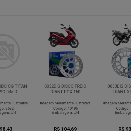
UBO CG TITAN
0032DIS DISCO FREIO
0033DIS DI
ISC 04> D
DIANT PCX 150
DIANT X
ente Ilustrativa
Imagem Meramente Ilustrativa
Imagem Merament
go: 3632
Código: 10196
Código:
agem: UN
Embalagem: UN
Embalag
 98,43
R$ 104,69
R$ 93