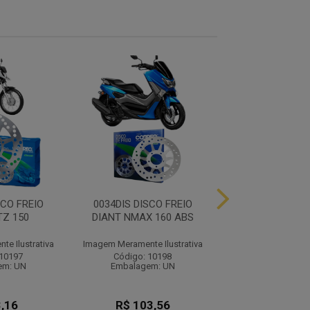
SCO FREIO
0034DIS DISCO FREIO
0035DIS DISCO
TZ 150
DIANT NMAX 160 ABS
TRAS NMAX 1
e Ilustrativa
Imagem Meramente Ilustrativa
Imagem Meramente I
 10197
Código: 10198
Código: 10
em: UN
Embalagem: UN
Embalagem:
,16
R$ 103,56
R$ 135,