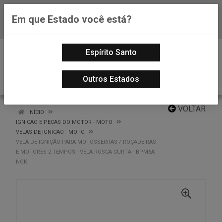
Em que Estado você está?
Baixe já nosso APP
0
Espírito Santo
Outros Estados
VOLTAR
INÍCIO
IGNICAO E PECAS DO MOTOR - MOTO
VELAS DE IGNICAO - MOTO
VELA DE IGNIÇÃO PARA MOTOSSERRAS / ROÇADEIRAS
E MOTORES 2 TEMPOS - VELA ROSCA CURTA - BPM6A
NGK